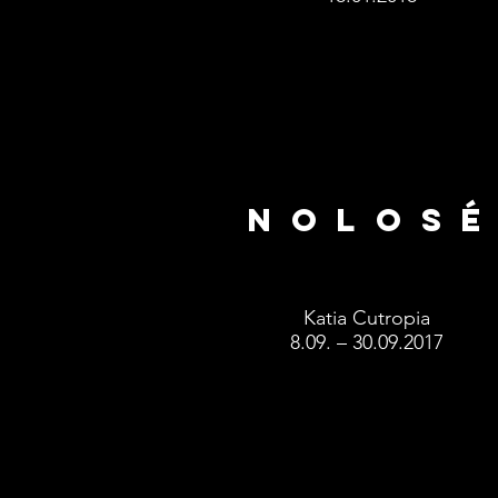
N O L O S é
Katia Cutropia
8.09. – 30.09.2017