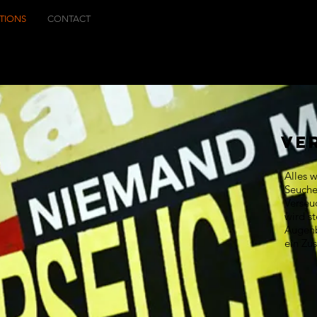
ITIONS
CONTACT
VE
Alles 
Seuche
Verseu
wird st
Augenbl
ein Zu