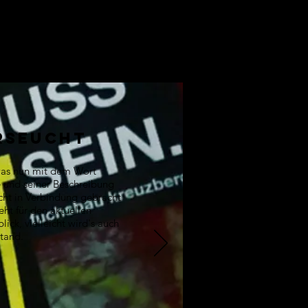
RSEUCHT
was nun mit dem Wort
 und seiner Beschreibung
cht in Verbindung gebracht
eht für den aktuellen
ick, vielleicht wird's auch
stand.